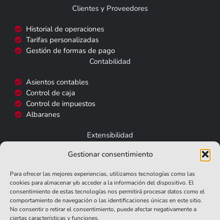
Clientes y Proveedores
Historial de operaciones
Tarifas personalizadas
Gestión de formas de pago
Contabilidad
Asientos contables
Control de caja
Control de impuestos
Albaranes
Extensibilidad
Gestionar consentimiento
FacturaE
SII
Para ofrecer las mejores experiencias, utilizamos tecnologías como las
TicketBAI
cookies para almacenar y/o acceder a la información del dispositivo. El
TPV
consentimiento de estas tecnologías nos permitirá procesar datos como el
comportamiento de navegación o las identificaciones únicas en este sitio.
Informes y Listados
No consentir o retirar el consentimiento, puede afectar negativamente a
ciertas características y funciones.