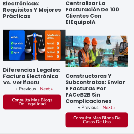
Centralizar La
Electrónicas:
Facturación De 100
Requisitos Y Mejores
Clientes Con
Prácticas
El EquipoIA
Diferencias Legales:
Constructoras Y
Factura Electrónica
Subcontratas: Enviar
Vs. Verifactu
E Facturas Por
« Previous
Next »
FACeB2B Sin
Consulta Mas Blogs
Complicaciones
De Legalidad
« Previous
Next »
Consulta Mas Blogs De
Casos De Uso