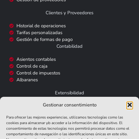
Clientes y Proveedores
Historial de operaciones
Tarifas personalizadas
Gestión de formas de pago
Contabilidad
Asientos contables
Control de caja
Control de impuestos
Albaranes
Extensibilidad
Gestionar consentimiento
FacturaE
SII
Para ofrecer las mejores experiencias, utilizamos tecnologías como las
TicketBAI
cookies para almacenar y/o acceder a la información del dispositivo. El
TPV
consentimiento de estas tecnologías nos permitirá procesar datos como el
comportamiento de navegación o las identificaciones únicas en este sitio.