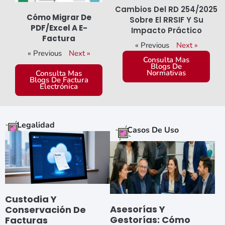
Cambios Del RD 254/2025
Cómo Migrar De
Sobre El RRSIF Y Su
PDF/Excel A E-
Impacto Práctico
Factura
« Previous
Next »
« Previous
Next »
Consulta Mas
Blogs De
Normativas
Consulta Mas
Blogs De Factura
Electrónica
Legalidad
Casos De Uso
Custodia Y
Asesorías Y
Conservación De
Gestorías: Cómo
Facturas