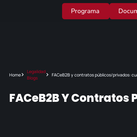
Programa
Docum
Legalidad
Home
FACeB2B y contratos públicos/privados: cu
Blogs
FACeB2B Y Contratos 