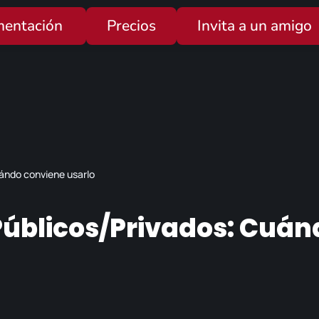
entación
Precios
Invita a un amigo
ándo conviene usarlo
Públicos/privados: Cuán