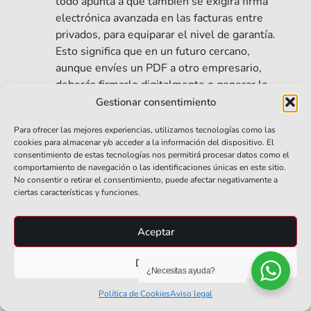
todo apunta a que también se exigirá firma
electrónica avanzada en las facturas entre
privados, para equiparar el nivel de garantía.
Esto significa que en un futuro cercano,
aunque envíes un PDF a otro empresario,
deberás firmarlo digitalmente o generar la
factura en un formato que incluya firma.
Gestionar consentimiento
Para ofrecer las mejores experiencias, utilizamos tecnologías como las
cookies para almacenar y/o acceder a la información del dispositivo. El
¿Qué Tipos De
consentimiento de estas tecnologías nos permitirá procesar datos como el
Firma
comportamiento de navegación o las identificaciones únicas en este sitio.
Electrónica
No consentir o retirar el consentimiento, puede afectar negativamente a
Acepta
ciertas características y funciones.
Hacienda?
Aceptar
La Agencia Tributaria
admite cualquier
Denegar
certificado
¿Necesitas ayuda?
electrónico
Política de Cookies
Aviso legal
reconocido (emitido