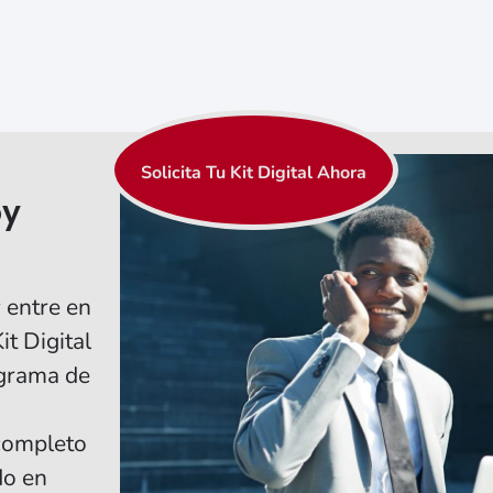
Solicita Tu Kit Digital Ahora
oy
 entre en
it Digital
ograma de
completo
do en