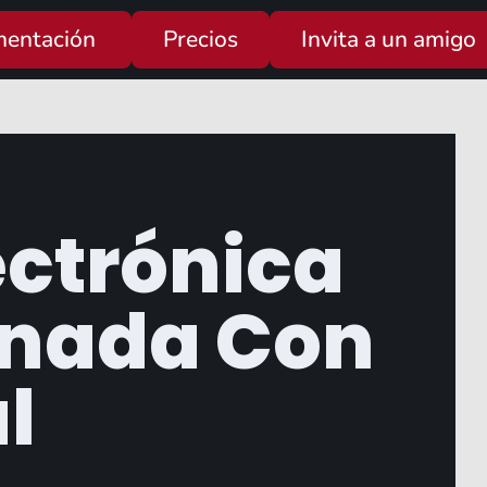
entación
Precios
Invita a un amigo
ectrónica
nada Con
al