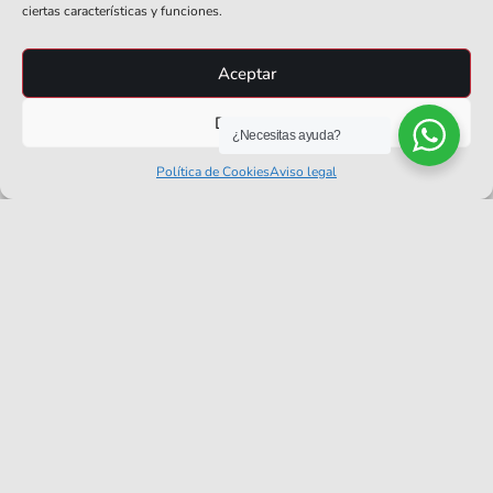
ciertas características y funciones.
Pasos Para Empezar A Usar El
Plugin CRM
Aceptar
Preguntas Frecuentes Sobre El
Denegar
Plugin CRM
¿Necesitas ayuda?
Política de Cookies
Aviso legal
¿Quieres Saber Más Sobre El Plugin CRM?
Digitalizar tu cartera de clientes y alinear tu
departamento comercial con tu proceso de facturación
es el gran salto de calidad que tu empresa necesita para
crecer. En elEquipoIA somos una empresa de facturación
electrónica dedicada a impulsar la eficiencia y
automatización de pymes y autónomos en España.
Si el
plugin CRM
es la pieza que le faltaba a tu negocio
para ordenar los contactos, medir el impacto de tus
campañas de email y no perder ninguna venta, estamos