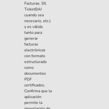
Facturae, SII,
TicketBAI
cuando sea
necesario, etc.)
y es válida
tanto para
generar
facturas
electrónicas
con formato
estructurado
como
documentos
PDF
certificados.
Confirma que la
aplicación
permite la
importación de